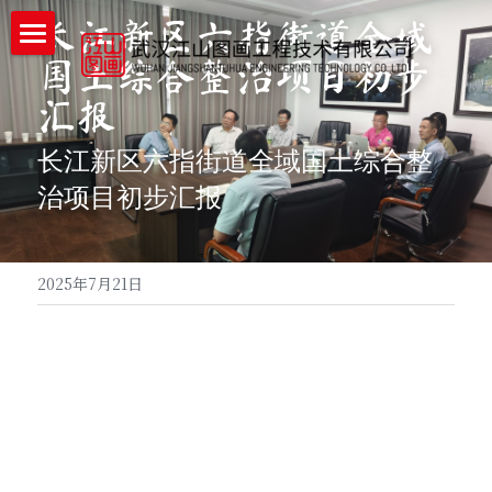
长江新区六指街道全域
国土综合整治项目初步
首页
汇报
企业详情
长江新区六指街道全域国土综合整
企业实力
治项目初步汇报
工程案例
新闻中心
2025年7月21日