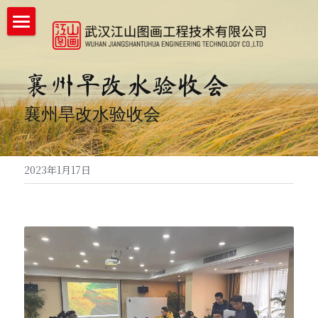
首页
襄州旱改水验收会
企业详情
企业实力
襄州旱改水验收会
工程案例
2023年1月17日
新闻中心